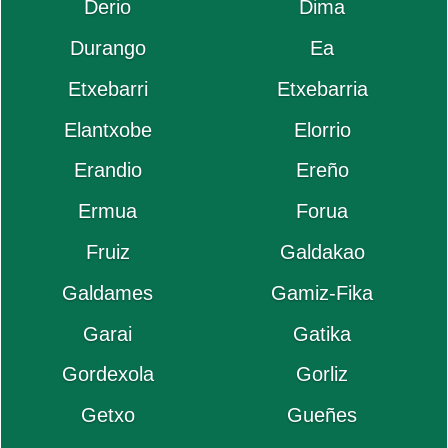
Derio
Dima
Durango
Ea
Etxebarri
Etxebarria
Elantxobe
Elorrio
Erandio
Ereño
Ermua
Forua
Fruiz
Galdakao
Galdames
Gamiz-Fika
Garai
Gatika
Gordexola
Gorliz
Getxo
Gueñes