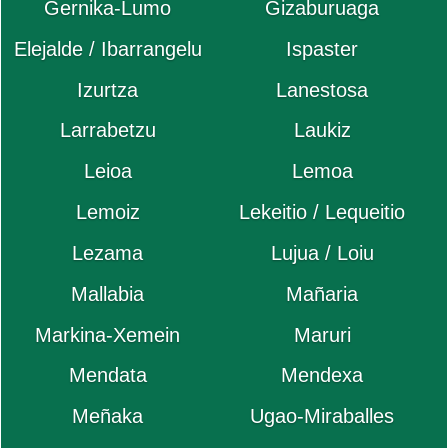
Gernika-Lumo
Gizaburuaga
Elejalde / Ibarrangelu
Ispaster
Izurtza
Lanestosa
Larrabetzu
Laukiz
Leioa
Lemoa
Lemoiz
Lekeitio / Lequeitio
Lezama
Lujua / Loiu
Mallabia
Mañaria
Markina-Xemein
Maruri
Mendata
Mendexa
Meñaka
Ugao-Miraballes