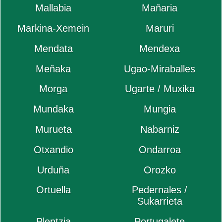
Mallabia
Mañaria
Markina-Xemein
Maruri
Mendata
Mendexa
Meñaka
Ugao-Miraballes
Morga
Ugarte / Muxika
Mundaka
Mungia
Murueta
Nabarniz
Otxandio
Ondarroa
Urduña
Orozko
Ortuella
Pedernales /
Sukarrieta
Plentzia
Portugalete