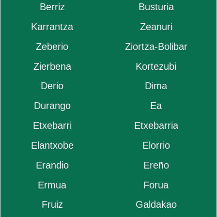
Berriz
Busturia
Karrantza
Zeanuri
Zeberio
Ziortza-Bolibar
Zierbena
Kortezubi
Derio
Dima
Durango
Ea
Etxebarri
Etxebarria
Elantxobe
Elorrio
Erandio
Ereño
Ermua
Forua
Fruiz
Galdakao