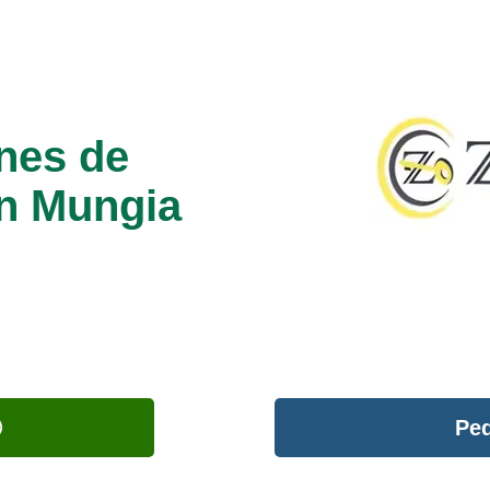
nes de
en Mungia
Ped