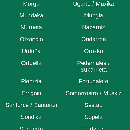
Morga
Ugarte / Muxika
Mundaka
Mungia
Murueta
Nabarniz
Otxandio
Ondarroa
Urduña
Orozko
Ortuella
Pedernales /
Sukarrieta
Plentzia
Portugalete
Errigoiti
Somorrostro / Muskiz
Santurce / Santurtzi
Sestao
Sondika
Sopela
Sopuerta
Turtzioz