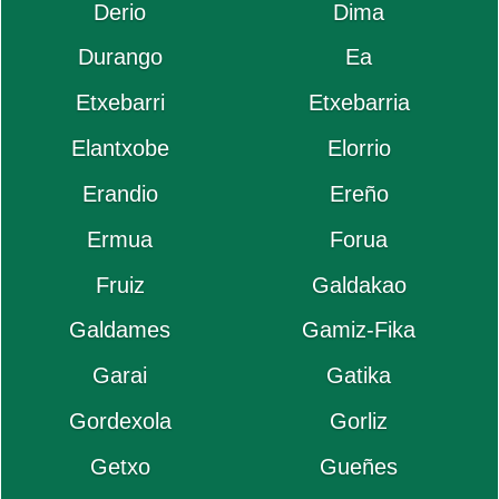
Derio
Dima
Durango
Ea
Etxebarri
Etxebarria
Elantxobe
Elorrio
Erandio
Ereño
Ermua
Forua
Fruiz
Galdakao
Galdames
Gamiz-Fika
Garai
Gatika
Gordexola
Gorliz
Getxo
Gueñes