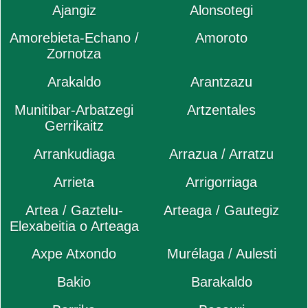
Ajangiz
Alonsotegi
Amorebieta-Echano /
Amoroto
Zornotza
Arakaldo
Arantzazu
Munitibar-Arbatzegi
Artzentales
Gerrikaitz
Arrankudiaga
Arrazua / Arratzu
Arrieta
Arrigorriaga
Artea / Gaztelu-
Arteaga / Gautegiz
Elexabeitia o Arteaga
Axpe Atxondo
Murélaga / Aulesti
Bakio
Barakaldo