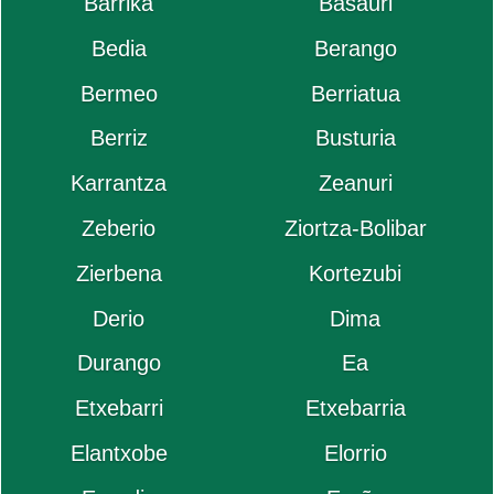
Barrika
Basauri
Bedia
Berango
Bermeo
Berriatua
Berriz
Busturia
Karrantza
Zeanuri
Zeberio
Ziortza-Bolibar
Zierbena
Kortezubi
Derio
Dima
Durango
Ea
Etxebarri
Etxebarria
Elantxobe
Elorrio