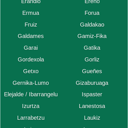
Erandio
Ereño
Ermua
Forua
Fruiz
Galdakao
Galdames
Gamiz-Fika
Garai
Gatika
Gordexola
Gorliz
Getxo
Gueñes
Gernika-Lumo
Gizaburuaga
Elejalde / Ibarrangelu
Ispaster
Izurtza
Lanestosa
Larrabetzu
Laukiz