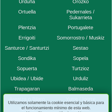
Urduña
Orozko
Ortuella
Pedernales /
Sukarrieta
Plentzia
Portugalete
Errigoiti
Somorrostro / Muskiz
Santurce / Santurtzi
Sestao
Sondika
Sopela
Sopuerta
Turtzioz
Ubidea / Ubide
Urduliz
Trapagaran
Balmaseda
Areatza o Bilaro
Yurre / Igorre
Utilizamos solamente la cookie esencial y básica para
el funcionamiento mínimo de esta web.
Iurreta
Zaldibar