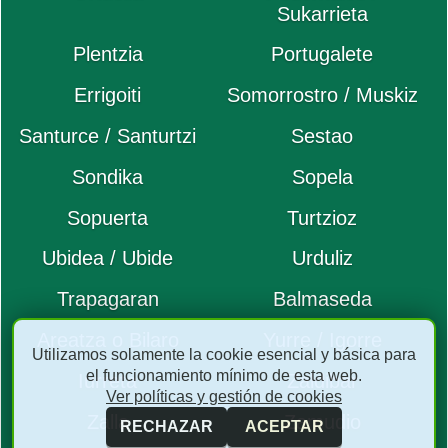
Sukarrieta
Plentzia
Portugalete
Errigoiti
Somorrostro / Muskiz
Santurce / Santurtzi
Sestao
Sondika
Sopela
Sopuerta
Turtzioz
Ubidea / Ubide
Urduliz
Trapagaran
Balmaseda
Areatza o Bilaro
Yurre / Igorre
Utilizamos solamente la cookie esencial y básica para
el funcionamiento mínimo de esta web.
Iurreta
Zaldibar
Ver políticas y gestión de cookies
Zalla
Zamudio
RECHAZAR
ACEPTAR