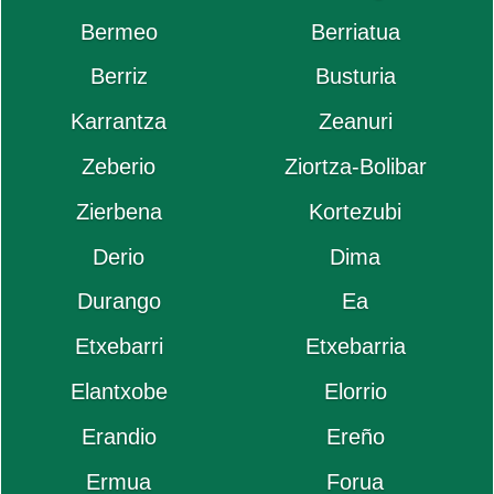
Bermeo
Berriatua
Berriz
Busturia
Karrantza
Zeanuri
Zeberio
Ziortza-Bolibar
Zierbena
Kortezubi
Derio
Dima
Durango
Ea
Etxebarri
Etxebarria
Elantxobe
Elorrio
Erandio
Ereño
Ermua
Forua