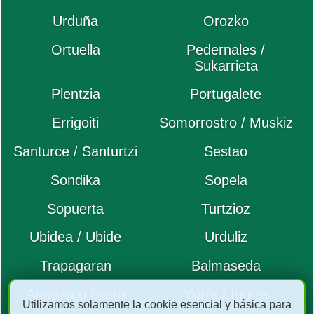
Urduña
Orozko
Ortuella
Pedernales /
Sukarrieta
Plentzia
Portugalete
Errigoiti
Somorrostro / Muskiz
Santurce / Santurtzi
Sestao
Sondika
Sopela
Sopuerta
Turtzioz
Ubidea / Ubide
Urduliz
Trapagaran
Balmaseda
Areatza o Bilaro
Yurre / Igorre
Utilizamos solamente la cookie esencial y básica para