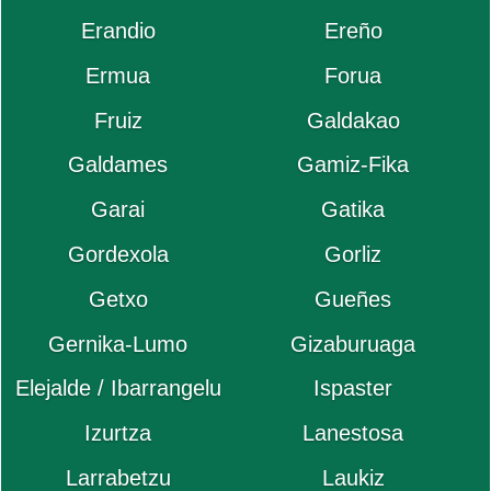
Erandio
Ereño
Ermua
Forua
Fruiz
Galdakao
Galdames
Gamiz-Fika
Garai
Gatika
Gordexola
Gorliz
Getxo
Gueñes
Gernika-Lumo
Gizaburuaga
Elejalde / Ibarrangelu
Ispaster
Izurtza
Lanestosa
Larrabetzu
Laukiz