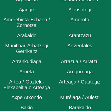
Ajangiz
Alonsotegi
Amorebieta-Echano /
Amoroto
Zornotza
Arakaldo
Arantzazu
Munitibar-Arbatzegi
Artzentales
Gerrikaitz
Arrankudiaga
Arrazua / Arratzu
Arrieta
Arrigorriaga
Artea / Gaztelu-
Arteaga / Gautegiz
Elexabeitia o Arteaga
Axpe Atxondo
Murélaga / Aulesti
Bakio
Barakaldo