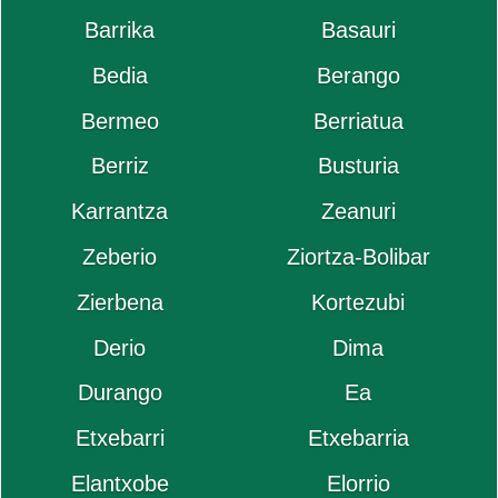
Barrika
Basauri
Bedia
Berango
Bermeo
Berriatua
Berriz
Busturia
Karrantza
Zeanuri
Zeberio
Ziortza-Bolibar
Zierbena
Kortezubi
Derio
Dima
Durango
Ea
Etxebarri
Etxebarria
Elantxobe
Elorrio