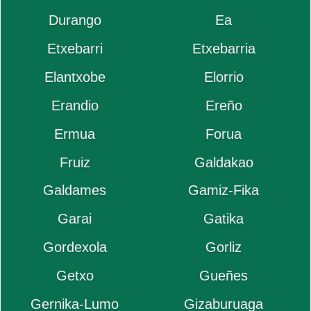
Durango
Ea
Etxebarri
Etxebarria
Elantxobe
Elorrio
Erandio
Ereño
Ermua
Forua
Fruiz
Galdakao
Galdames
Gamiz-Fika
Garai
Gatika
Gordexola
Gorliz
Getxo
Gueñes
Gernika-Lumo
Gizaburuaga