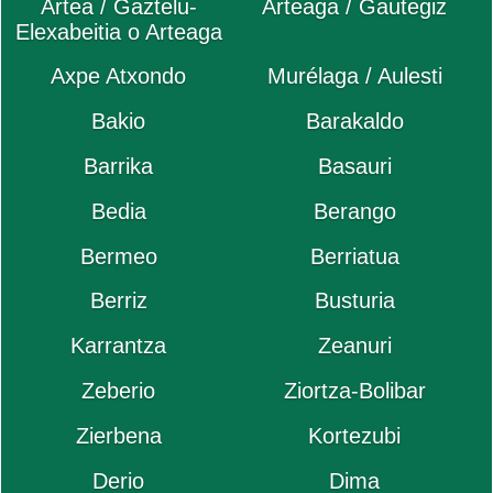
Artea / Gaztelu-
Arteaga / Gautegiz
Elexabeitia o Arteaga
Axpe Atxondo
Murélaga / Aulesti
Bakio
Barakaldo
Barrika
Basauri
Bedia
Berango
Bermeo
Berriatua
Berriz
Busturia
Karrantza
Zeanuri
Zeberio
Ziortza-Bolibar
Zierbena
Kortezubi
Derio
Dima