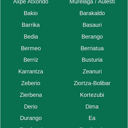
Axpe Atxondo
Murélaga / Aulesti
Bakio
Barakaldo
Barrika
Basauri
Bedia
Berango
Bermeo
Berriatua
Berriz
Busturia
Karrantza
Zeanuri
Zeberio
Ziortza-Bolibar
Zierbena
Kortezubi
Derio
Dima
Durango
Ea