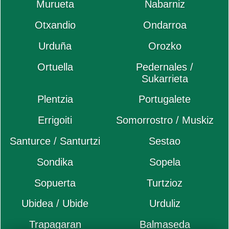
Murueta
Nabarniz
Otxandio
Ondarroa
Urduña
Orozko
Ortuella
Pedernales /
Sukarrieta
Plentzia
Portugalete
Errigoiti
Somorrostro / Muskiz
Santurce / Santurtzi
Sestao
Sondika
Sopela
Sopuerta
Turtzioz
Ubidea / Ubide
Urduliz
Trapagaran
Balmaseda