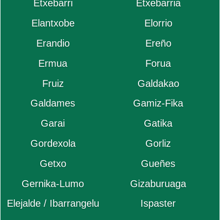
Etxebarri
Etxebarria
Elantxobe
Elorrio
Erandio
Ereño
Ermua
Forua
Fruiz
Galdakao
Galdames
Gamiz-Fika
Garai
Gatika
Gordexola
Gorliz
Getxo
Gueñes
Gernika-Lumo
Gizaburuaga
Elejalde / Ibarrangelu
Ispaster