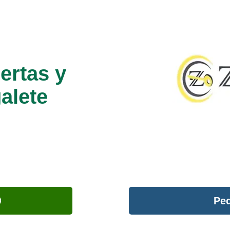
ertas y
alete
Ped